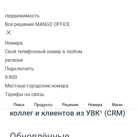
Скачать
Колл-центр
Получить консультацию
Недвижимость
Все решения MANGO OFFICE
Звонки от ваших клиентов
в удобном приложении
Номера
Свой телефонный номер в любом
регионе
Чаты, звонки
Подключить
и видеоконференции
8-800
с коллегами в одном месте
Местные городские номера
Тарифы на связь
Автозагрузка всех контактов
Поиск
Продукты
Решения
Номера
Меню
коллег и клиентов из УВК¹
(
CRM)
Обновлённые