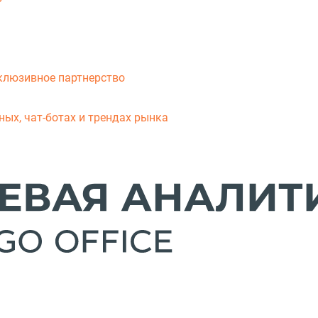
клюзивное партнерство
ых, чат-ботах и трендах рынка