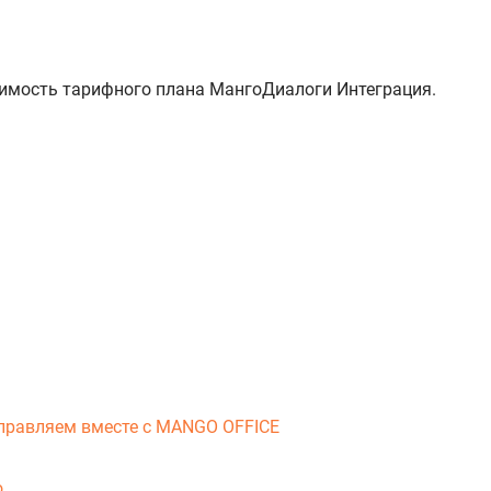
оимость тарифного плана МангоДиалоги Интеграция.
справляем вместе с MANGO OFFICE
о