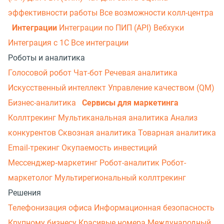
эффективности работы
Все возможности колл-центра
Интеграции
Интеграции по ПИП (API)
Вебхуки
Интеграция с 1С
Все интеграции
Роботы и аналитика
Голосовой робот
Чат-бот
Речевая аналитика
Искусственный интеллект
Управление качеством (QM)
Бизнес-аналитика
Сервисы для маркетинга
Коллтрекинг
Мультиканальная аналитика
Анализ
конкурентов
Сквозная аналитика
Товарная аналитика
Email-трекинг
Окупаемость инвестиций
Мессенджер‑маркетинг
Робот-аналитик
Робот-
маркетолог
Мультирегиональный коллтрекинг
Решения
Телефонизация офиса
Информационная безопасность
Крупному бизнесу
Красивые номера
Международный