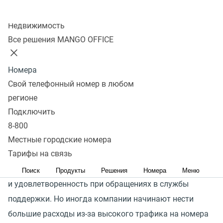
Колл-центр
Недвижимость
Предоставляйте клиентам
Все решения MANGO OFFICE
качественный сервис —
Номера
с меньшими затратами
Свой телефонный номер в любом
на связь
регионе
Подключить
Звонок на общероссийский номер 8‑800 бесплатен для
8-800
ваших клиентов — связь оплачивает не абонент,
Местные городские номера
Тарифы на связь
а адресат. Это снижает барьеры для обращения
клиентов и повышает их комфорт
Поиск
Продукты
Решения
Номера
Меню
и удовлетворенность при обращениях в службы
поддержки. Но иногда компании начинают нести
большие расходы из-за высокого трафика на номера