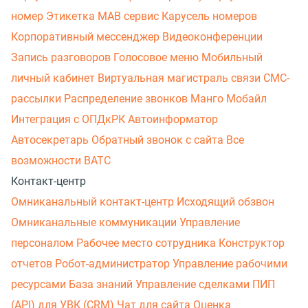
номер
Этикетка
МАВ сервис
Карусель номеров
Корпоративный мессенджер
Видеоконференции
Запись разговоров
Голосовое меню
Мобильный
личный кабинет
Виртуальная магистраль связи
СМС-
рассылки
Распределение звонков
Манго Мобайл
Интеграция с ОПДкРК
Автоинформатор
Автосекретарь
Обратный звонок с сайта
Все
возможности ВАТС
Контакт-центр
Омниканальный контакт-центр
Исходящий обзвон
Омниканальные коммуникации
Управление
персоналом
Рабочее место сотрудника
Конструктор
отчетов
Робот-администратор
Управление рабочими
ресурсами
База знаний
Управление сделками
ПИП
(API) для УВК (CRM)
Чат для сайта
Оценка